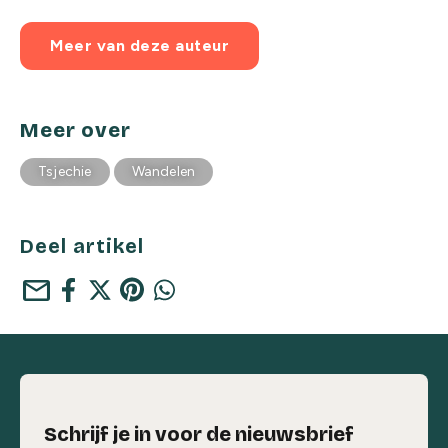
Meer van deze auteur
Meer over
Tsjechie
Wandelen
Deel artikel
mail
Schrijf je in voor de nieuwsbrief