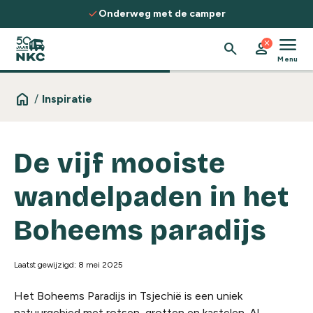
Spring naar de inhoud
ck
check
Onderweg met de camper
Ontdek ro
menu
close
search
person
Menu
home
/
Inspiratie
De vijf mooiste
wandelpaden in het
Boheems paradijs
Laatst gewijzigd: 8 mei 2025
Het Boheems Paradijs in Tsjechië is een uniek
natuurgebied met rotsen, grotten en kastelen. Al