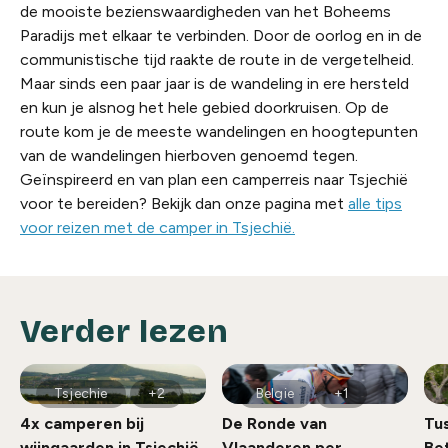
de mooiste bezienswaardigheden van het Boheems
Paradijs met elkaar te verbinden. Door de oorlog en in de
communistische tijd raakte de route in de vergetelheid.
Maar sinds een paar jaar is de wandeling in ere hersteld
en kun je alsnog het hele gebied doorkruisen. Op de
route kom je de meeste wandelingen en hoogtepunten
van de wandelingen hierboven genoemd tegen.
Geïnspireerd en van plan een camperreis naar Tsjechië
voor te bereiden? Bekijk dan onze pagina met
alle tips
voor reizen met de camper in Tsjechië.
Verder lezen
Tsjechie
+2
Belgie
+1
4x camperen bij
De Ronde van
Tus
wijngaarden in Tsjechië
Vlaanderen per
Bet