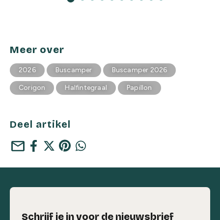
Meer over
2026
Buscamper
Buscamper 2026
Corigon
Halfintegraal
Papillon
Deel artikel
mail
Schrijf je in voor de nieuwsbrief