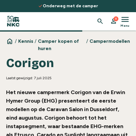
Spring naar de inhoud
check
Onderweg met de camper
menu
close
search
person
Menu
home
/
Kennis
/
Camper kopen of
/
Campermodellen
huren
Corigon
Laatst gewijzigd: 7 juli 2025
Het nieuwe campermerk Corigon van de Erwin
Hymer Group (EHG) presenteert de eerste
modellen op de Caravan Salon in Dusseldorf,
eind augustus. Corigon behoort tot het
instapsegment, waar bestaande EHG-merken
als Etrusco, Carado en Sunlight langzaamaan uit