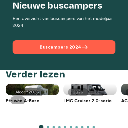
Nieuwe buscampers
Een overzicht van buscampers van het modeljaar
2024.
east
Buscampers 2024
Verder lezen
Alkoof 2026
2026
+3
+3
Etrusco A-Base
LMC Cruiser 2.0-serie
AC