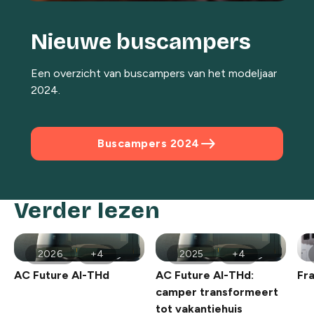
Nieuwe buscampers
Een overzicht van buscampers van het modeljaar
2024.
east
Buscampers 2024
Verder lezen
2026
+4
2025
+4
AC Future AI-THd
AC Future AI-THd:
Fr
camper transformeert
tot vakantiehuis