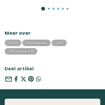
Meer over
2026
Halfintegraal
LMC
LMC Cruiser 2.0
Deel artikel
mail