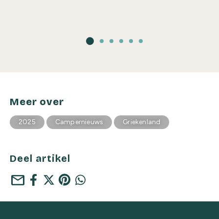
Meer over
2025
Campernieuws
Griekenland
Deel artikel
mail