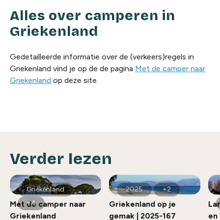
Alles over camperen in
Griekenland
Gedetailleerde informatie over de (verkeers)regels in
Griekenland vind je op de de pagina
Met de camper naar
Griekenland
op deze site.
Verder lezen
Griekenland
2025
+2
+4
Met de camper naar
Griekenland op je
La
Griekenland
gemak | 2025-167
en