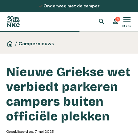
Spring naar de inhoud
check
Onderweg met de camper
menu
close
search
person
Menu
home
/
Campernieuws
Nieuwe Griekse wet
verbiedt parkeren
campers buiten
officiële plekken
Gepubliceerd op: 7 mei 2025