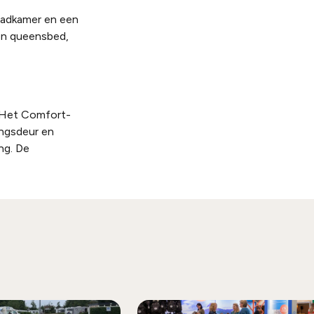
badkamer en een
een queensbed,
. Het Comfort-
angsdeur en
ng. De