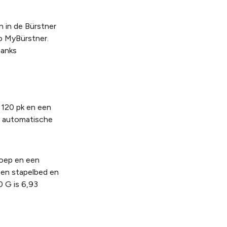
n in de Bürstner
p MyBürstner.
tanks
 120 pk en een
n, automatische
roep en een
een stapelbed en
0 G is 6,93