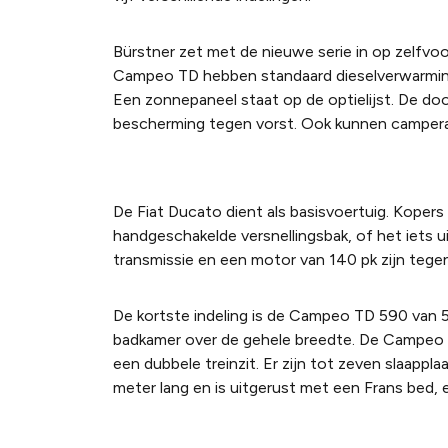
Bürstner zet met de nieuwe serie in op zelfvoo
Campeo TD hebben standaard dieselverwarming 
Een zonnepaneel staat op de optielijst. De d
bescherming tegen vorst. Ook kunnen camperaa
De Fiat Ducato dient als basisvoertuig. Koper
handgeschakelde versnellingsbak, of het iets u
transmissie en een motor van 140 pk zijn tegen 
De kortste indeling is de Campeo TD 590 van 
badkamer over de gehele breedte. De Campeo T
een dubbele treinzit. Er zijn tot zeven slaap
meter lang en is uitgerust met een Frans bed,