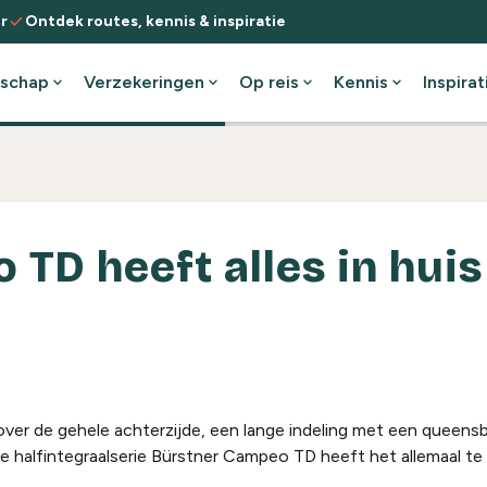
check
r
Ontdek routes, kennis & inspiratie
schap
expand_more
Verzekeringen
expand_more
Op reis
expand_more
Kennis
expand_more
Inspirat
TD heeft alles in huis
er de gehele achterzijde, een lange indeling met een queens
halfintegraalserie Bürstner Campeo TD heeft het allemaal te b