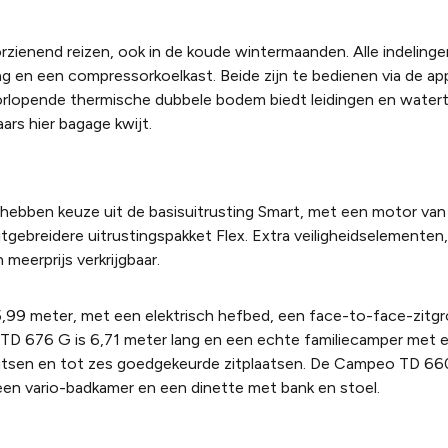
rzienend reizen, ook in de koude wintermaanden. Alle indelinge
en een compressorkoelkast. Beide zijn te bedienen via de ap
oorlopende thermische dubbele bodem biedt leidingen en water
rs hier bagage kwijt.
s hebben keuze uit de basisuitrusting Smart, met een motor van
itgebreidere uitrustingspakket Flex. Extra veiligheidselemente
meerprijs verkrijgbaar.
5,99 meter, met een elektrisch hefbed, een face-to-face-zitg
D 676 G is 6,71 meter lang en een echte familiecamper met 
plaatsen en tot zes goedgekeurde zitplaatsen. De Campeo TD 66
 een vario-badkamer en een dinette met bank en stoel.