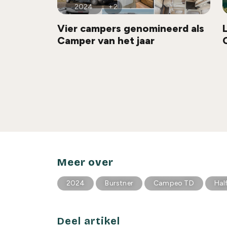
2024
+2
Vier campers genomineerd als
Camper van het jaar
Meer over
2024
Burstner
Campeo TD
Hal
Deel artikel