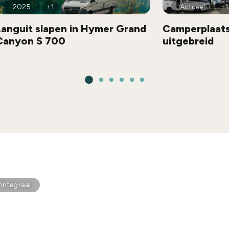
2025
+1
Actueel
+1
Languit slapen in Hymer Grand
Camperplaats
Canyon S 700
uitgebreid
fintegraal