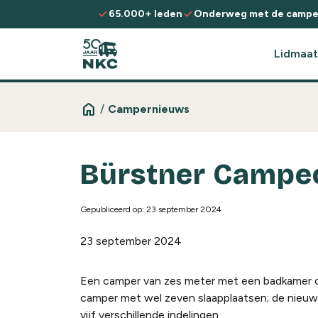
Spring naar de inhoud
check
check
65.000+ leden
Onderweg met de campe
Lidmaat
home
/
Campernieuws
Bürstner Campeo 
Gepubliceerd op: 23 september 2024
23 september 2024
Een camper van zes meter met een badkamer ov
camper met wel zeven slaapplaatsen; de nieuwe 
vijf verschillende indelingen.