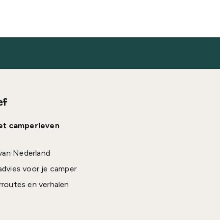
ef
het camperleven
van Nederland
advies voor je camper
rroutes en verhalen