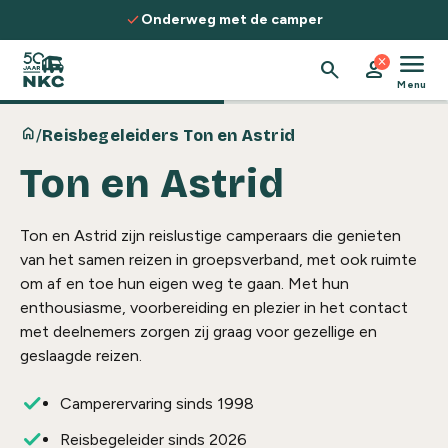
Spring naar de inhoud
check
Onderweg met de camper
menu
close
search
person
Menu
home
/
Reisbegeleiders Ton en Astrid
Ton en Astrid
Ton en Astrid zijn reislustige camperaars die genieten
van het samen reizen in groepsverband, met ook ruimte
om af en toe hun eigen weg te gaan. Met hun
enthousiasme, voorbereiding en plezier in het contact
met deelnemers zorgen zij graag voor gezellige en
geslaagde reizen.
Camperervaring sinds 1998
Reisbegeleider sinds 2026