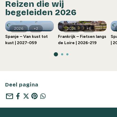
Reizen die wij
begeleiden 2026
2026
+2
2026
+6
Spanje – Van kust tot
Frankrijk – Fietsen langs
Spa
kust | 2027-059
de Loire | 2026-219
| 
Deel pagina
mail