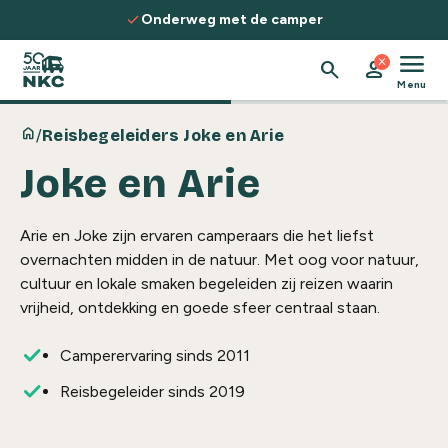
Spring naar de inhoud
check
Onderweg met de camper
menu
close
search
person
Menu
home
/
Reisbegeleiders Joke en Arie
Joke en Arie
Arie en Joke zijn ervaren camperaars die het liefst
overnachten midden in de natuur. Met oog voor natuur,
cultuur en lokale smaken begeleiden zij reizen waarin
vrijheid, ontdekking en goede sfeer centraal staan.
Camperervaring sinds 2011
Reisbegeleider sinds 2019