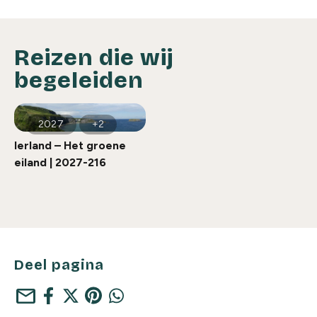
Reizen die wij
begeleiden
2027
+2
Ierland – Het groene
eiland | 2027-216
Deel pagina
mail