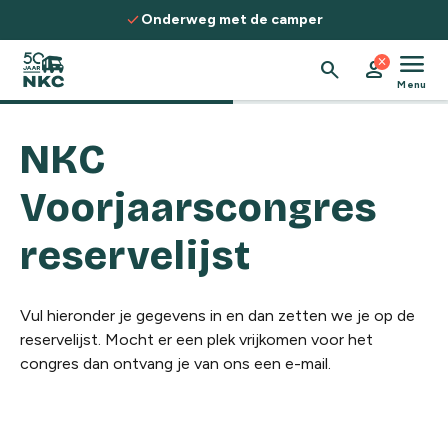
Spring naar de inhoud
check
Onderweg met de camper
menu
close
search
person
Menu
NKC
Voorjaarscongres
reservelijst
Vul hieronder je gegevens in en dan zetten we je op de
reservelijst. Mocht er een plek vrijkomen voor het
congres dan ontvang je van ons een e-mail.