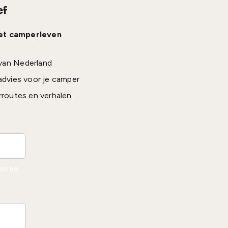
ef
het camperleven
van Nederland
advies voor je camper
rroutes en verhalen
den en