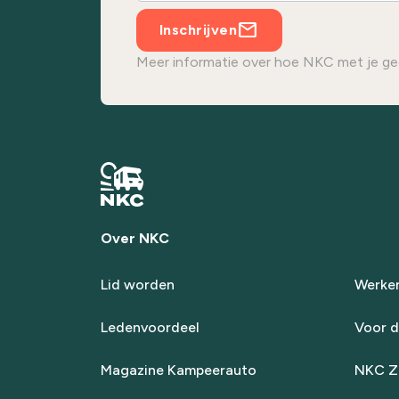
Inschrijven
Meer informatie over hoe NKC met je ge
Over NKC
Lid worden
Werken
Ledenvoordeel
Voor d
Magazine Kampeerauto
NKC Za