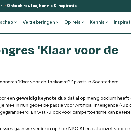
check
r
Ontdek routes, kennis & inspiratie
schap
expand_more
Verzekeringen
expand_more
Op reis
expand_more
Kennis
expand_more
Inspirat
ngres ‘Klaar voor de
ongres ‘Klaar voor de toekomst?!’ plaats in Soesterberg.
door een
geweldig keynote duo
dat al op menig podium heeft 
e mee in hun gedeelde passie voor Artificial Intelligence (AI):
 gegarandeerd. En wat AI ook voor campertoerisme kan betek
sessies gaan we verder in op hoe NKC AI en data inzet voor de