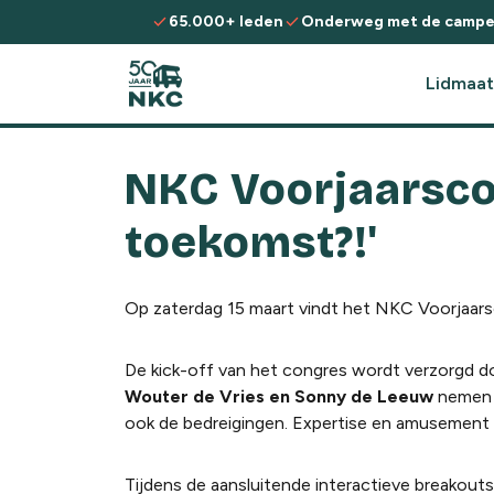
Spring naar de inhoud
check
check
65.000+ leden
Onderweg met de campe
Lidmaat
NKC Voorjaarsco
toekomst?!'
Op zaterdag 15 maart vindt het NKC Voorjaarsc
De kick-off van het congres wordt verzorgd 
Wouter de Vries en Sonny de Leeuw
nemen j
ook de bedreigingen. Expertise en amusement
Tijdens de aansluitende interactieve breakout