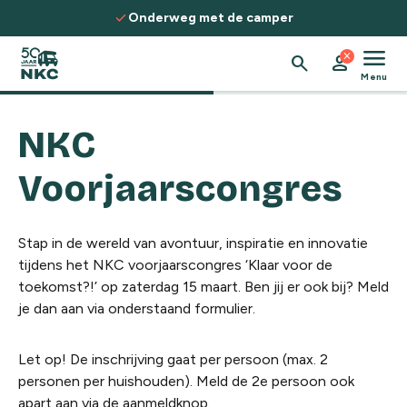
Spring naar de inhoud
check
Onderweg met de camper
menu
close
search
person
Menu
NKC
Voorjaarscongres
Stap in de wereld van avontuur, inspiratie en innovatie
tijdens het NKC voorjaarscongres ‘Klaar voor de
toekomst?!’ op zaterdag 15 maart. Ben jij er ook bij? Meld
je dan aan via onderstaand formulier.
Let op! De inschrijving gaat per persoon (max. 2
personen per huishouden). Meld de 2e persoon ook
apart aan via de aanmeldknop.