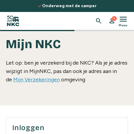
Spring naar de inhoud
check
Onderweg met de camper
menu
close
search
person
Menu
Mijn NKC
Let op: ben je verzekerd bij de NKC? Als je je adres
wijzigt in MijnNKC, pas dan ook je adres aan in
de
Mijn Verzekeringen
omgeving
Inloggen