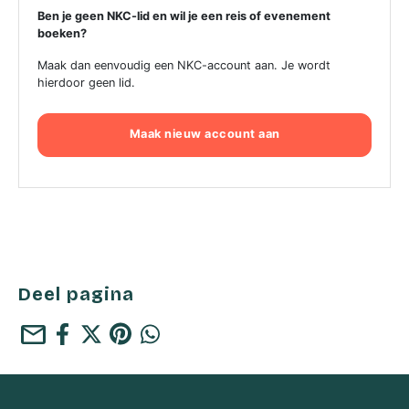
Ben je geen NKC-lid en wil je een reis of evenement
boeken?
Maak dan eenvoudig een NKC-account aan. Je wordt
hierdoor geen lid.
Maak nieuw account aan
Deel pagina
mail