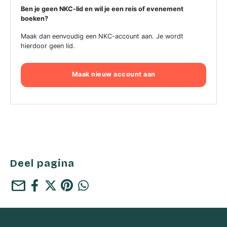
Ben je geen NKC-lid en wil je een reis of evenement
boeken?
Maak dan eenvoudig een NKC-account aan. Je wordt
hierdoor geen lid.
Maak nieuw account aan
Deel pagina
mail