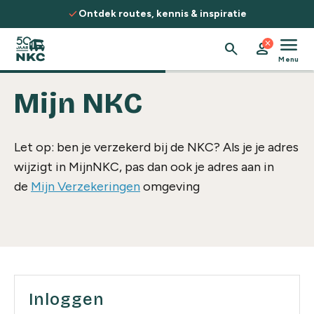
Spring naar de inhoud
check
Ontdek routes, kennis & inspiratie
menu
close
search
person
Menu
Mijn NKC
Let op: ben je verzekerd bij de NKC? Als je je adres
wijzigt in MijnNKC, pas dan ook je adres aan in
de
Mijn Verzekeringen
omgeving
Inloggen