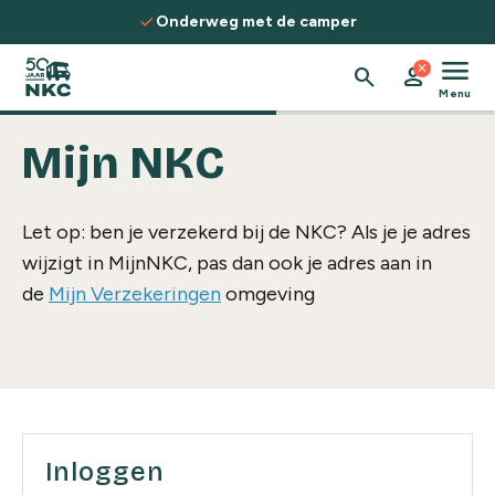
Spring naar de inhoud
check
Onderweg met de camper
menu
close
search
person
Menu
Mijn NKC
Let op: ben je verzekerd bij de NKC? Als je je adres
wijzigt in MijnNKC, pas dan ook je adres aan in
de
Mijn Verzekeringen
omgeving
Inloggen