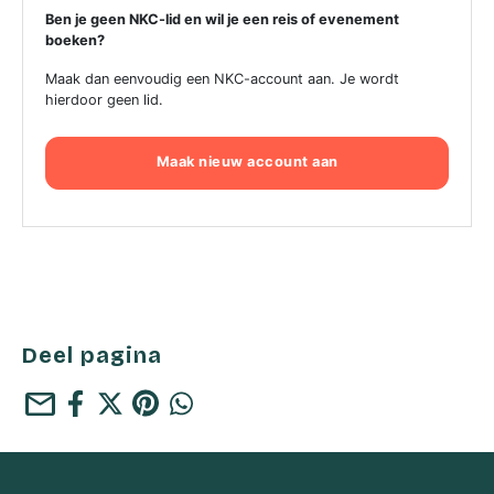
Ben je geen NKC-lid en wil je een reis of evenement
boeken?
Maak dan eenvoudig een NKC-account aan. Je wordt
hierdoor geen lid.
Maak nieuw account aan
Deel pagina
mail