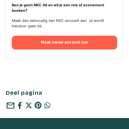
Ben je geen NKC-lid en wil je een reis of evenement
boeken?
Maak dan eenvoudig een NKC-account aan. Je wordt
hierdoor geen lid.
Maak nieuw account aan
Deel pagina
mail