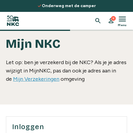
Spring naar de inhoud
check
Onderweg met de camper
menu
close
search
person
Menu
Mijn NKC
Let op: ben je verzekerd bij de NKC? Als je je adres
wijzigt in MijnNKC, pas dan ook je adres aan in
de
Mijn Verzekeringen
omgeving
Inloggen