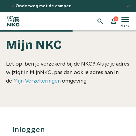
Spring naar de inhoud
check
camper
Ontdek routes, kennis & inspi
menu
close
search
person
Menu
Mijn NKC
Let op: ben je verzekerd bij de NKC? Als je je adres
wijzigt in MijnNKC, pas dan ook je adres aan in
de
Mijn Verzekeringen
omgeving
Inloggen