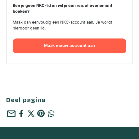
Ben je geen NKC-lid en wil je een reis of evenement
boeken?
Maak dan eenvoudig een NKC-account aan. Je wordt
hierdoor geen lid.
Maak nieuw account aan
Deel pagina
mail