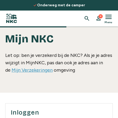
Spring naar de inhoud
check
Onderweg met de camper
menu
close
search
person
Menu
Mijn NKC
Let op: ben je verzekerd bij de NKC? Als je je adres
wijzigt in MijnNKC, pas dan ook je adres aan in
de
Mijn Verzekeringen
omgeving
Inloggen