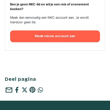
Ben je geen NKC-lid en wil je een reis of evenement
boeken?
Maak dan eenvoudig een NKC-account aan. Je wordt
hierdoor geen lid.
Maak nieuw account aan
Deel pagina
mail