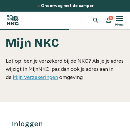
Spring naar de inhoud
check
Onderweg met de camper
menu
close
search
person
Menu
Mijn NKC
Let op: ben je verzekerd bij de NKC? Als je je adres
wijzigt in MijnNKC, pas dan ook je adres aan in
de
Mijn Verzekeringen
omgeving
Inloggen