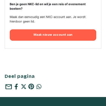
Ben je geen NKC-lid en wil je een reis of evenement
boeken?
Maak dan eenvoudig een NKC-account aan. Je wordt
hierdoor geen lid.
Maak nieuw account aan
Deel pagina
mail