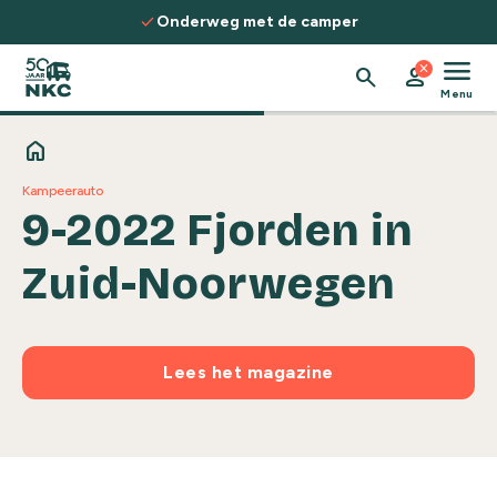
Spring naar de inhoud
check
Onderweg met de camper
menu
close
search
person
Menu
home
Kampeerauto
9-2022 Fjorden in
Zuid-Noorwegen
Lees het magazine