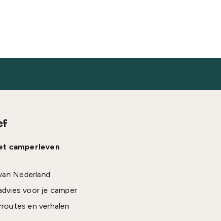
ef
het camperleven
van Nederland
advies voor je camper
rroutes en verhalen