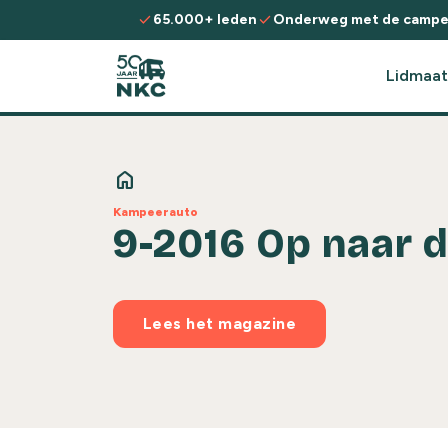
Spring naar de inhoud
check
check
65.000+ leden
Onderweg met de campe
Lidmaat
home
Kampeerauto
9-2016 Op naar 
Lees het magazine