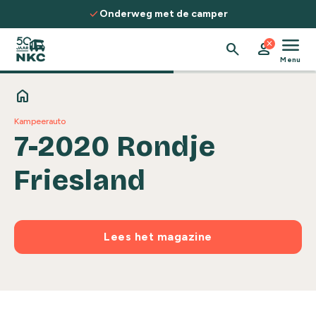
Spring naar de inhoud
check
Onderweg met de camper
menu
close
search
person
Menu
home
Kampeerauto
7-2020 Rondje
Friesland
Lees het magazine