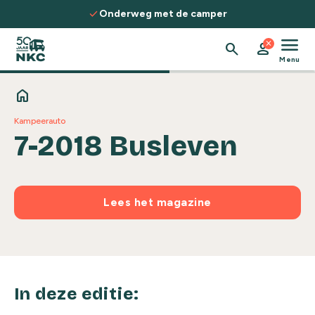
Spring naar de inhoud
check
Onderweg met de camper
menu
close
search
person
Menu
home
Kampeerauto
7-2018 Busleven
Lees het magazine
In deze editie: