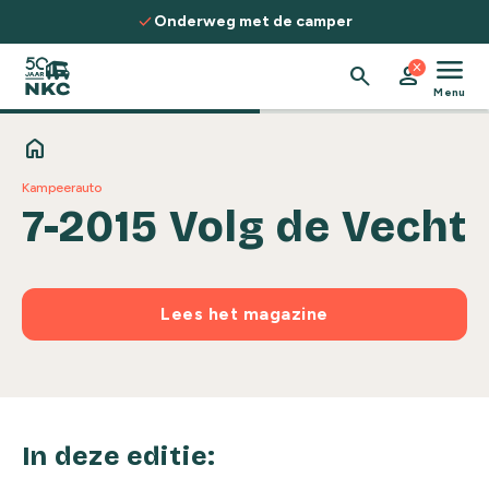
Spring naar de inhoud
check
Onderweg met de camper
menu
close
search
person
Menu
home
Kampeerauto
7-2015 Volg de Vecht
Lees het magazine
In deze editie: