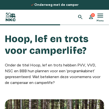
Spring naar de inhoud
check
Onderweg met de camper
menu
close
search
person
Menu
Hoop, lef en trots
voor camperlife?
Onder de titel Hoop, lef en trots hebben PVV, VVD,
NSC en BBB hun plannen voor een ‘programkabinet’
gepresenteerd. Wat betekenen deze voornemens voor
de camperaar en camperlife?