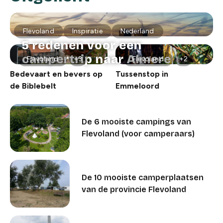
Flevoland
Inspiratie
Nederland
5 redenen voor een
campertrip naar Almere
Flevoland
+3
Flevoland
+2
Bedevaart en bevers op
Tussenstop in
de Biblebelt
Emmeloord
De 6 mooiste campings van
Flevoland (voor camperaars)
De 10 mooiste camperplaatsen
van de provincie Flevoland