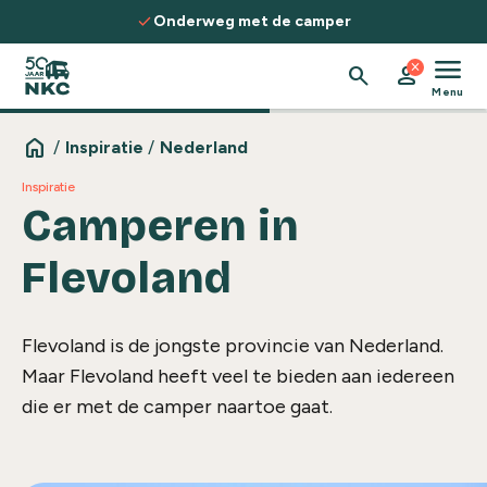
Spring naar de inhoud
check
Onderweg met de camper
menu
close
search
person
Menu
home
/
Inspiratie
/
Nederland
Inspiratie
Camperen in
Flevoland
Flevoland is de jongste provincie van Nederland.
Maar Flevoland heeft veel te bieden aan iedereen
die er met de camper naartoe gaat.