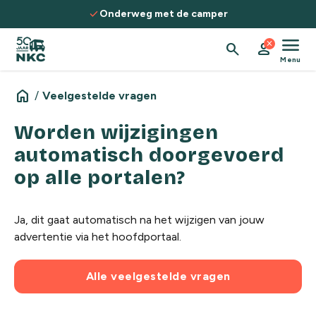
Spring naar de inhoud
check
Onderweg met de camper
menu
close
search
person
Menu
home
/
Veelgestelde vragen
Worden wijzigingen
automatisch doorgevoerd
op alle portalen?
Ja, dit gaat automatisch na het wijzigen van jouw
advertentie via het hoofdportaal.
Alle veelgestelde vragen