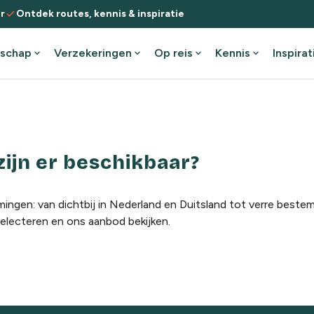
check
r
Ontdek routes, kennis & inspiratie
schap
expand_more
Verzekeringen
expand_more
Op reis
expand_more
Kennis
expand_more
Inspirat
jn er beschikbaar?
ngen: van dichtbij in Nederland en Duitsland tot verre best
selecteren en ons aanbod bekijken
.