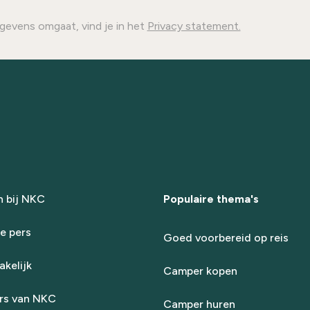
gevens omgaat, vind je in het
Privacy statement.
 bij NKC
Populaire thema's
e pers
Goed voorbereid op reis
kelijk
Camper kopen
rs van NKC
Camper huren