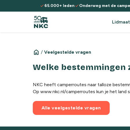
Spring naar de inhoud
check
check
65.000+ leden
Onderweg met de campe
Lidmaat
home
/
Veelgestelde vragen
Welke bestemmingen zi
NKC heeft camperroutes naar talloze bestemmi
Op
www.nkc.nl/camperroutes
kun je het land 
Alle veelgestelde vragen