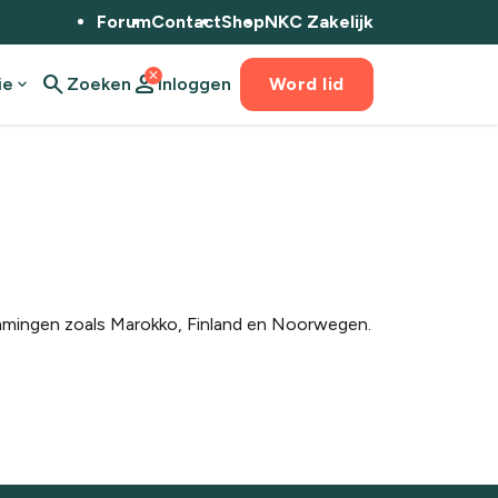
Forum
Contact
Shop
NKC Zakelijk
close
search
person
ie
expand_more
Zoeken
Inloggen
Word lid
emmingen zoals
Marokko,
Finland
en Noorwegen.