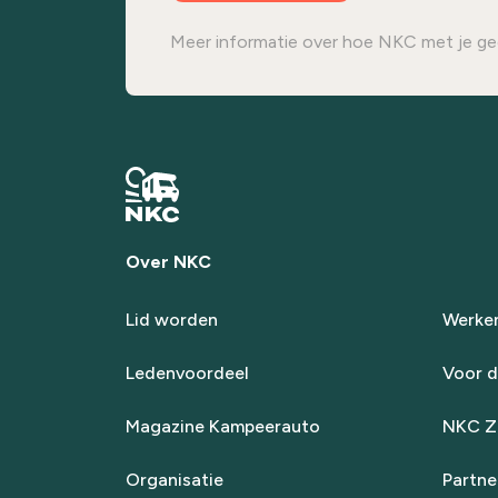
Meer informatie over hoe NKC met je ge
Over NKC
Lid worden
Werken
Ledenvoordeel
Voor d
Magazine Kampeerauto
NKC Za
Organisatie
Partne