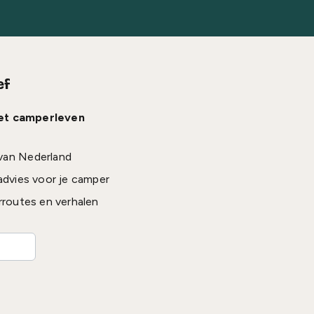
ef
het camperleven
van Nederland
advies voor je camper
rroutes en verhalen