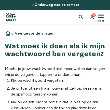
Spring naar de inhoud
check
Onderweg met de camper
menu
close
search
person
Menu
home
/
Veelgestelde vragen
Wat moet ik doen als ik mijn
wachtwoord ben vergeten?
Mocht je jouw wachtwoord niet meer weten dan vragen
wij je de volgende stappen te ondernemen:
Klik op wachtwoord vergeten.
Je ontvangt een link in jouw mail. Let op: deze kan in
de spambox terechtkomen.
Klik op de link. Mocht het zijn dat je niet op de link
kunt klikken, kopieer dan de link en plak deze in de