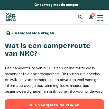
Spring naar de inhoud
check
Onderweg met de camper
menu
close
search
person
Menu
home
/
Veelgestelde vragen
Wat is een camperroute
van NKC?
Een camperroute van NKC is een online route die is
samengesteld door camperaars. De routes zijn speciaal
ontwikkeld voor camperaars en bevatten veel handige
informatie over je bestemming, leuke insider tips,
bezienswaardigheden en praktische info voor onderweg.
Alle veelgestelde vragen