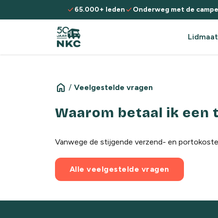
Spring naar de inhoud
check
check
65.000+ leden
Onderweg met de campe
Lidmaat
home
/
Veelgestelde vragen
Waarom betaal ik een 
Vanwege de stijgende verzend- en portokosten
Alle veelgestelde vragen