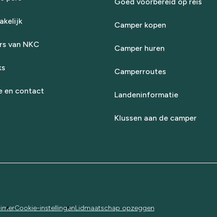
Goed voorbereid op reis
kelijk
Camper kopen
rs van NKC
Camper huren
ks
Camperroutes
e en contact
Landeninformatie
Klussen aan de camper
aimer
Cookie-instellingen
Lidmaatschap opzeggen