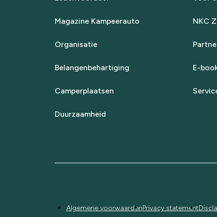
Magazine Kampeerauto
NKC Za
Organisatie
Partne
Belangenbehartiging
E-boo
Camperplaatsen
Servic
Duurzaamheid
Algemene voorwaarden
Privacy statement
Discl