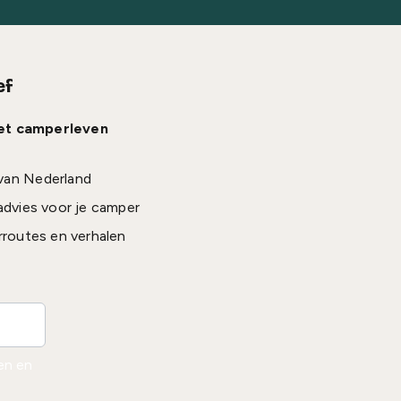
ef
het camperleven
van Nederland
advies voor je camper
rroutes en verhalen
den en