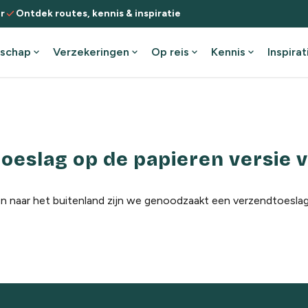
check
r
Ontdek routes, kennis & inspiratie
schap
expand_more
Verzekeringen
expand_more
Op reis
expand_more
Kennis
expand_more
Inspirat
toeslag op de papieren versie
 naar het buitenland zijn we genoodzaakt een verzendtoeslag