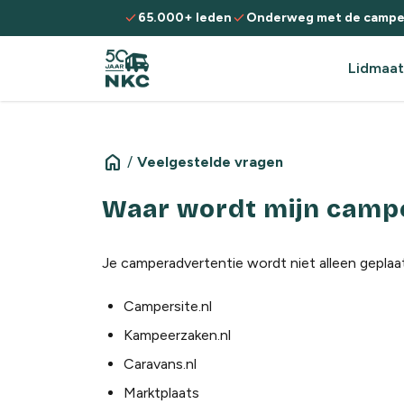
Spring naar de inhoud
check
check
65.000+ leden
Onderweg met de campe
Lidmaat
home
/
Veelgestelde vragen
Waar wordt mijn campe
Je camperadvertentie wordt niet alleen gepla
Campersite.nl
Kampeerzaken.nl
Caravans.nl
Marktplaats