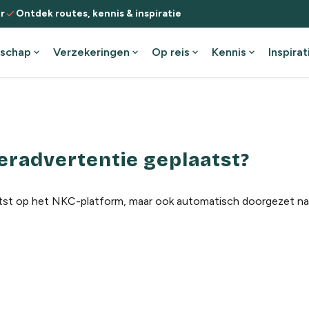
check
r
Ontdek routes, kennis & inspiratie
schap
expand_more
Verzekeringen
expand_more
Op reis
expand_more
Kennis
expand_more
Inspirat
radvertentie geplaatst?
atst op het NKC-platform, maar ook automatisch doorgezet na