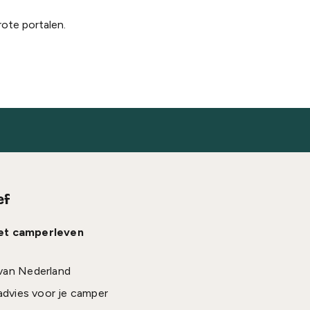
rote portalen.
ef
het camperleven
van Nederland
advies voor je camper