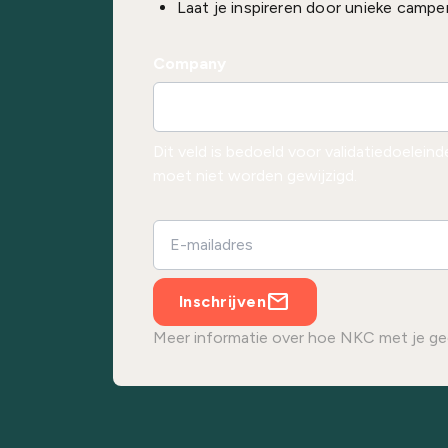
Laat je inspireren door unieke campe
Company
Dit veld is bedoeld voor validatiedoelein
moet niet worden gewijzigd.
Inschrijven
Meer informatie over hoe NKC met je ge