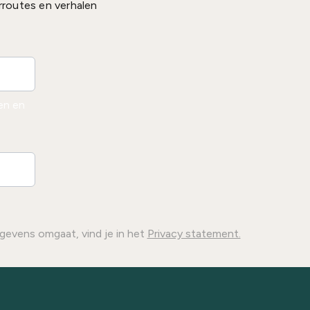
rroutes en verhalen
den en
gevens omgaat, vind je in het
Privacy statement.