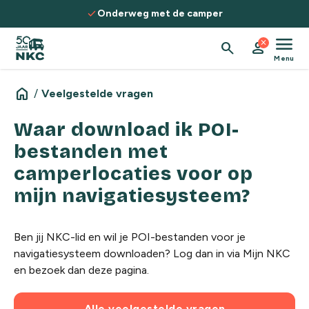
Spring naar de inhoud
check
Onderweg met de camper
menu
close
search
person
Menu
home
/
Veelgestelde vragen
Waar download ik POI-
bestanden met
camperlocaties voor op
mijn navigatiesysteem?
Ben jij NKC-lid en wil je POI-bestanden voor je
navigatiesysteem downloaden? Log dan in via Mijn NKC
en bezoek dan
deze pagina
.
Alle veelgestelde vragen