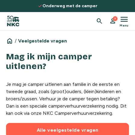
Spring naar de inhoud
check
Onderweg met de camper
menu
close
search
person
Menu
home
/
Veelgestelde vragen
Mag ik mijn camper
uitlenen?
Je mag je camper uitlenen aan familie in de eerste en
tweede graad, zoals (groot)ouders, (klein)kinderen en
broers/zussen. Verhuur je de camper tegen betaling?
Dan is een speciale camperverhuurverzekering nodig. Dit
kan ook via onze
NKC Camperverhuurverzekering
.
Alle veelgestelde vragen