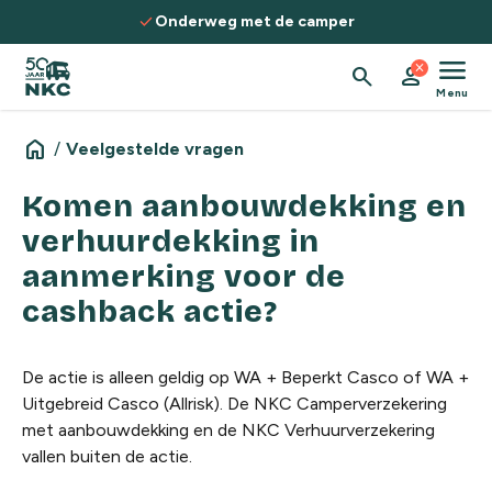
Spring naar de inhoud
check
Onderweg met de camper
menu
close
search
person
Menu
home
/
Veelgestelde vragen
Komen aanbouwdekking en
verhuurdekking in
aanmerking voor de
cashback actie?
De actie is alleen geldig op WA + Beperkt Casco of WA +
Uitgebreid Casco (Allrisk). De NKC Camperverzekering
met aanbouwdekking en de NKC Verhuurverzekering
vallen buiten de actie.