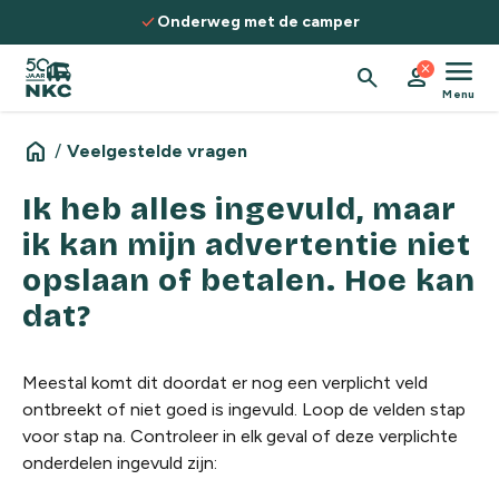
Spring naar de inhoud
check
Onderweg met de camper
menu
close
search
person
Menu
home
/
Veelgestelde vragen
Ik heb alles ingevuld, maar
ik kan mijn advertentie niet
opslaan of betalen. Hoe kan
dat?
Meestal komt dit doordat er nog een verplicht veld
ontbreekt of niet goed is ingevuld. Loop de velden stap
voor stap na. Controleer in elk geval of deze verplichte
onderdelen ingevuld zijn: