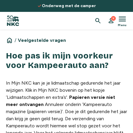
Spring naar de inhoud
check
Onderweg met de camper
menu
close
search
person
Menu
home
/
Veelgestelde vragen
Hoe pas ik mijn voorkeur
voor Kampeerauto aan?
In Mijn NKC kan je je lidmaatschap gedurende het jaar
wijzigen. Klik in Mijn NKC bovenin op het kopje
‘Lidmaatschappen en extra’s'.
Papieren versie niet
meer ontvangen
Annuleer onderin ‘Kampeerauto
magazine (papieren versie)’. Doe je dit gedurende het jaar
dan krijg je geen geld terug. De verzending van
Kampeerauto wordt hiermee wel stop gezet voor het
lopende jaar. Voor het volgende lidmaatschapsjaar blijft