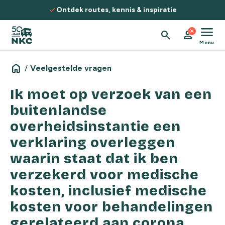
Spring naar de inhoud
check
Ontdek routes, kennis & inspiratie
menu
close
search
person
Menu
home
/
Veelgestelde vragen
Ik moet op verzoek van een
buitenlandse
overheidsinstantie een
verklaring overleggen
waarin staat dat ik ben
verzekerd voor medische
kosten, inclusief medische
kosten voor behandelingen
gerelateerd aan corona.