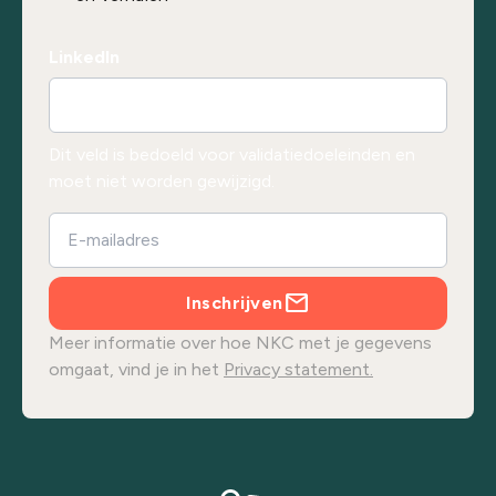
LinkedIn
Dit veld is bedoeld voor validatiedoeleinden en
moet niet worden gewijzigd.
Inschrijven
Meer informatie over hoe NKC met je gegevens
omgaat, vind je in het
Privacy statement.