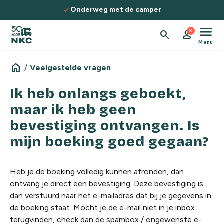
Spring naar de inhoud
check
Onderweg met de camper
menu
close
search
person
Menu
home
/
Veelgestelde vragen
Ik heb onlangs geboekt,
maar ik heb geen
bevestiging ontvangen. Is
mijn boeking goed gegaan?
Heb je de boeking volledig kunnen afronden, dan
ontvang je direct een bevestiging. Deze bevestiging is
dan verstuurd naar het e-mailadres dat bij je gegevens in
de boeking staat. Mocht je de e-mail niet in je inbox
terugvinden, check dan de spambox / ongewenste e-