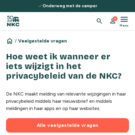
Spring naar de inhoud
check
Onderweg met de camper
menu
close
search
person
Menu
home
/
Veelgestelde vragen
Hoe weet ik wanneer er
iets wijzigt in het
privacybeleid van de NKC?
De NKC maakt melding van relevante wijzigingen in haar
privacybeleid middels haar nieuwsbrief en middels
meldingen in haar apps en op haar websites.
Alle veelgestelde vragen