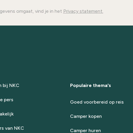
gevens omgaat, vind je in het
Privacy statement.
 bij NKC
Populaire thema's
e pers
Goed voorbereid op reis
kelijk
Camper kopen
rs van NKC
Camper huren