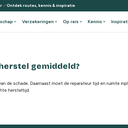
check
r
Ontdek routes, kennis & inspiratie
schap
expand_more
Verzekeringen
expand_more
Op reis
expand_more
Kennis
expand_more
Inspirat
herstel gemiddeld?
 van de schade. Daarnaast moet de reparateur tijd en ruimte i
te hersteltijd.