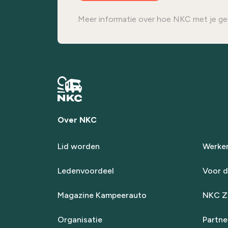
Meer informatie over hoe NKC met je ge
Over NKC
Lid worden
Werken
Ledenvoordeel
Voor d
Magazine Kampeerauto
NKC Za
Organisatie
Partne