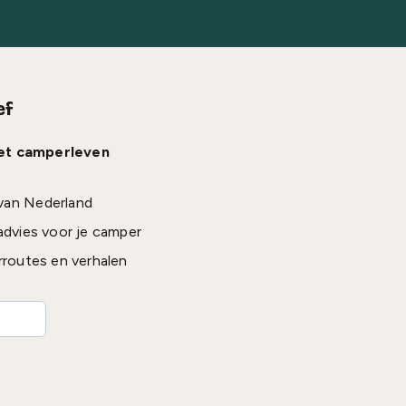
ef
het camperleven
van Nederland
advies voor je camper
rroutes en verhalen