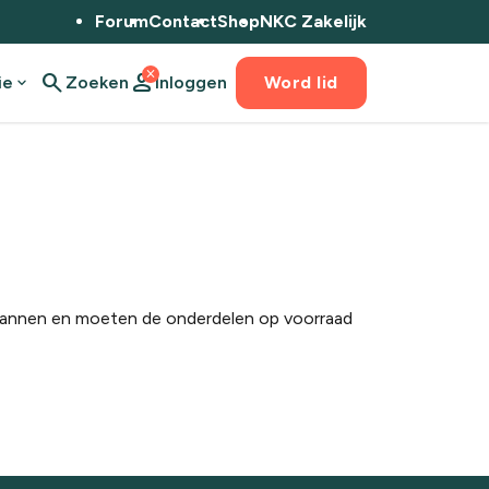
Forum
Contact
Shop
NKC Zakelijk
close
search
person
ie
expand_more
Zoeken
Inloggen
Word lid
nplannen en moeten de onderdelen op voorraad