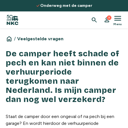
Spring naar de inhoud
check
Onderweg met de camper
menu
close
search
person
Menu
home
/
Veelgestelde vragen
De camper heeft schade of
pech en kan niet binnen de
verhuurperiode
terugkomen naar
Nederland. Is mijn camper
dan nog wel verzekerd?
Staat de camper door een ongeval of na pech bij een
garage? En wordt hierdoor de verhuurperiode