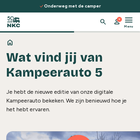
Spring naar de inhoud
check
Onderweg met de camper
menu
close
search
person
Menu
home
Wat vind jij van
Kampeerauto 5
Je hebt de nieuwe editie van onze digitale
Kampeerauto bekeken. We zijn benieuwd hoe je
het hebt ervaren.