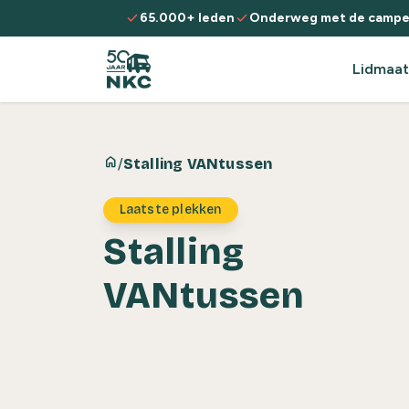
Spring naar de inhoud
check
check
65.000+ leden
Onderweg met de campe
Lidmaat
home
/
Stalling VANtussen
Laatste plekken
Stalling
VANtussen