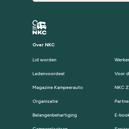
Over NKC
Lid worden
Werken
Ledenvoordeel
Voor d
Magazine Kampeerauto
NKC Za
Organisatie
Partne
Belangenbehartiging
E-boo
Camperplaatsen
Servic