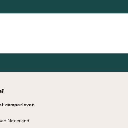
ef
het camperleven
van Nederland