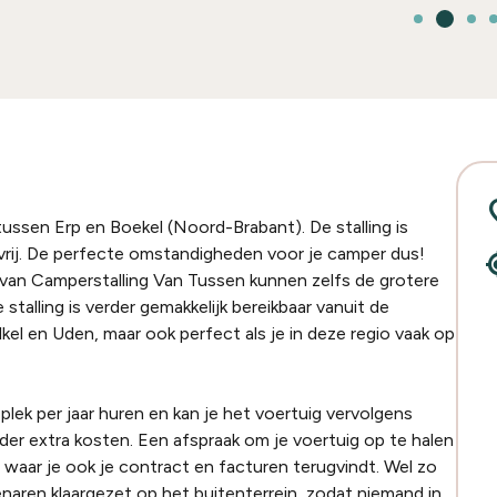
locat
tussen Erp en Boekel (Noord-Brabant). De stalling is
vrij. De perfecte omstandigheden voor je camper dus!
my_lo
van Camperstalling Van Tussen kunnen zelfs de grotere
alling is verder gemakkelijk bereikbaar vanuit de
el en Uden, maar ook perfect als je in deze regio vaak op
plek per jaar huren en kan je het voertuig vervolgens
 extra kosten. Een afspraak om je voertuig op te halen
, waar je ook je contract en facturen terugvindt. Wel zo
naren klaargezet op het buitenterrein, zodat niemand in