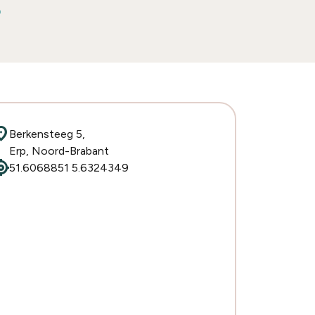
ion_on
Berkensteeg 5,
Erp, Noord-Brabant
cation
51.6068851 5.6324349