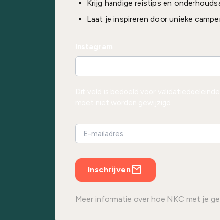
Krijg handige reistips en onderhouds
Laat je inspireren door unieke campe
Instagram
Dit veld is bedoeld voor validatiedoeleind
moet niet worden gewijzigd.
Inschrijven
Meer informatie over hoe NKC met je ge