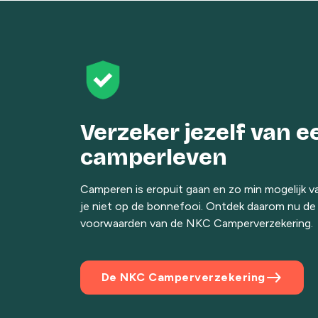
Verzeker jezelf van 
camperleven
Camperen is eropuit gaan en zo min mogelijk v
je niet op de bonnefooi. Ontdek daarom nu de d
voorwaarden van de NKC Camperverzekering.
east
De NKC Camperverzekering