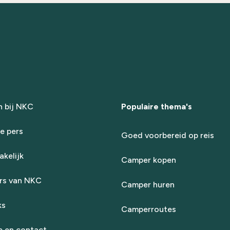
 bij NKC
Populaire thema's
e pers
Goed voorbereid op reis
kelijk
Camper kopen
rs van NKC
Camper huren
ks
Camperroutes
e en contact