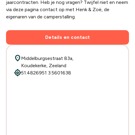
jaarcontracten. Heb je nog vragen? Twijfel niet en neem
via deze pagina contact op met Henk & Zoë, de
eigenaren van de camperstalling.
Details en contact
location_on
Middelburgsestraat 83a,
Koudekerke, Zeeland
my_location
51.4826951 3.5601638