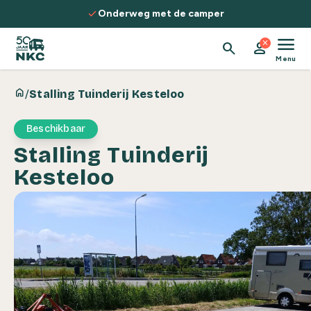
Spring naar de inhoud
check
Onderweg met de camper
menu
close
search
person
Menu
home
/
Stalling Tuinderij Kesteloo
Beschikbaar
Stalling Tuinderij
Kesteloo