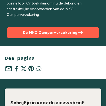
bonnefooi. Ontdek daarom nu de dekking en
aantrekkelijke voorwaarden van de NKC
Camperverzekering.
east
De NKC Camperverzekering
Deel pagina
mail
Schrijf je in voor de nieuwsbrief