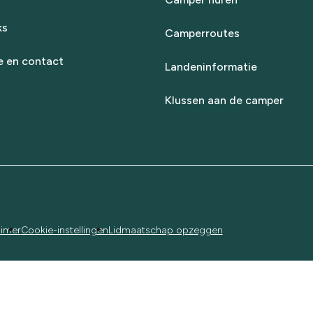
ks
Camperroutes
e en contact
Landeninformatie
Klussen aan de camper
aimer
Cookie-instellingen
Lidmaatschap opzeggen