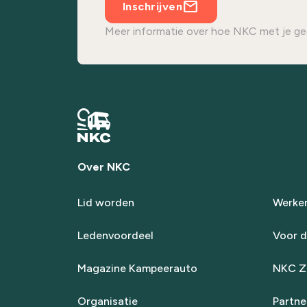
Inschrijven
Meer informatie over hoe NKC met je ge
Over NKC
Lid worden
Werken
Ledenvoordeel
Voor d
Magazine Kampeerauto
NKC Za
Organisatie
Partne