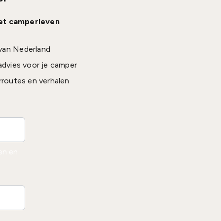
het camperleven
van Nederland
advies voor je camper
rroutes en verhalen
den en