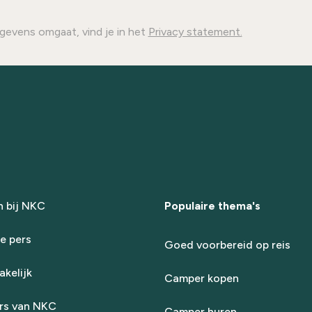
gevens omgaat, vind je in het
Privacy statement.
 bij NKC
Populaire thema's
e pers
Goed voorbereid op reis
kelijk
Camper kopen
rs van NKC
Camper huren