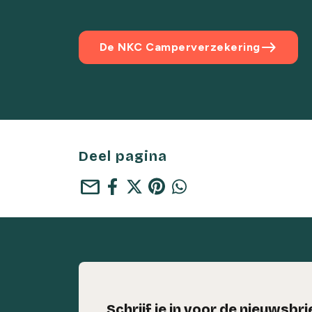
east
De NKC Camperverzekering
Deel pagina
mail
Schrijf je in voor de nieuwsbri