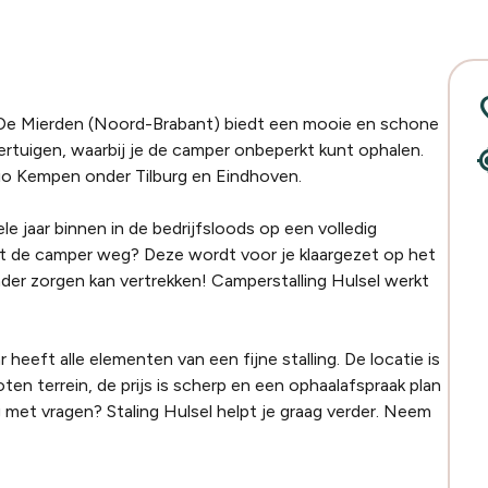
locat
-De Mierden (Noord-Brabant) biedt een mooie en schone
ertuigen, waarbij je de camper onbeperkt kunt ophalen.
my_lo
egio Kempen onder Tilburg en Eindhoven.
ele jaar binnen in de bedrijfsloods op een volledig
et de camper weg? Deze wordt voor je klaargezet op het
nder zorgen kan vertrekken! Camperstalling Hulsel werkt
heeft alle elementen van een fijne stalling. De locatie is
oten terrein, de prijs is scherp en een ophaalafspraak plan
og met vragen? Staling Hulsel helpt je graag verder. Neem