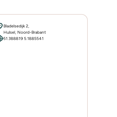
ion_on
Bladelsedijk 2,
Hulsel, Noord-Brabant
cation
51.388819 5.1885541