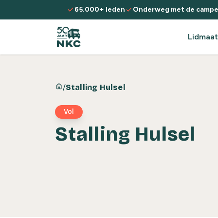
Spring naar de inhoud
check
check
65.000+ leden
Onderweg met de campe
Lidmaat
home
/
Stalling Hulsel
Vol
Stalling Hulsel