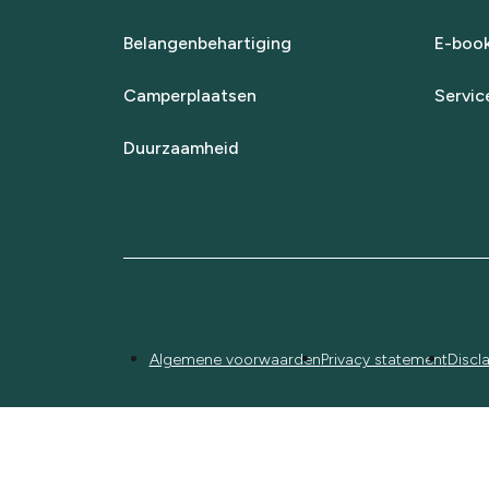
Belangenbehartiging
E-boo
Camperplaatsen
Servic
Duurzaamheid
Algemene voorwaarden
Privacy statement
Discl