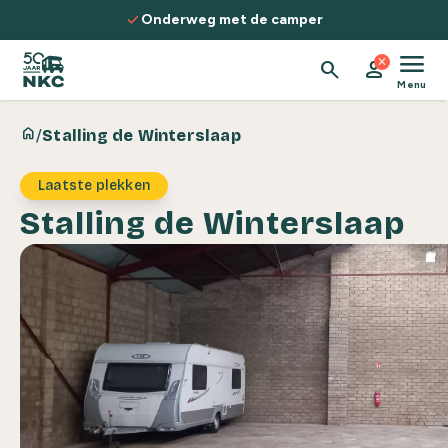
Spring naar de inhoud
check
Onderweg met de camper
menu
close
search
person
Menu
home
/
Stalling de Winterslaap
Laatste plekken
Stalling de Winterslaap