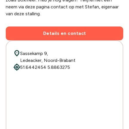
neem via deze pagina contact op met Stefan, eigenaar
van deze stalling.
Details en contact
location_on
Sassekamp 9,
Ledeacker, Noord-Brabant
my_location
51.6442454 5.8863275