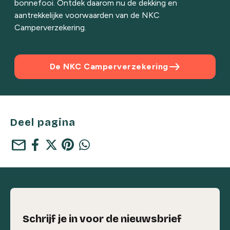
bonnefooi. Ontdek daarom nu de dekking en
aantrekkelijke voorwaarden van de NKC
Camperverzekering.
east
De NKC Camperverzekering
Deel pagina
mail
Schrijf je in voor de nieuwsbrief