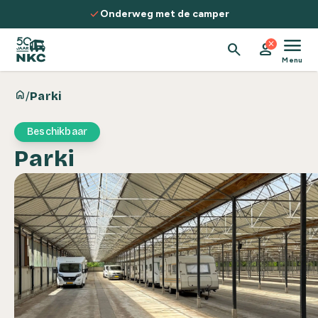
Spring naar de inhoud
check
Onderweg met de camper
menu
close
search
person
Menu
home
/
Parki
Beschikbaar
Parki