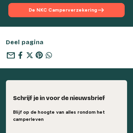
east
De NKC Camperverzekering
Deel pagina
mail
Schrijf je in voor de nieuwsbrief
Blijf op de hoogte van alles rondom het
camperleven