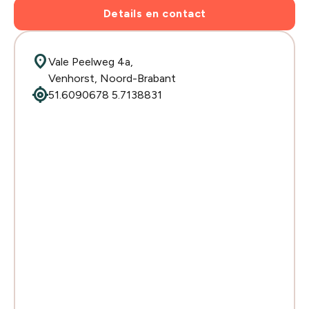
Details en contact
location_on
Vale Peelweg 4a,
Venhorst, Noord-Brabant
my_location
51.6090678 5.7138831