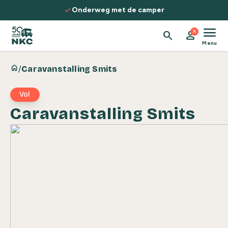
Spring naar de inhoud
check
Onderweg met de camper
menu
close
search
person
Menu
home
/
Caravanstalling Smits
Vol
Caravanstalling Smits