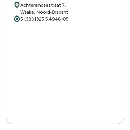
location_on
Achtereindsestraat 7,
Waalre, Noord-Brabant
my_location
51.3801325 5.4948105