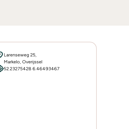
ion_on
Larenseweg 25,
Markelo, Overijssel
cation
52.23275428 6.46493467