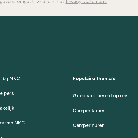
gevens omgaat, vind je in het
Privacy statement.
 bij NKC
Populaire thema's
e pers
Goed voorbereid op reis
kelijk
Camper kopen
rs van NKC
Camper huren
ks