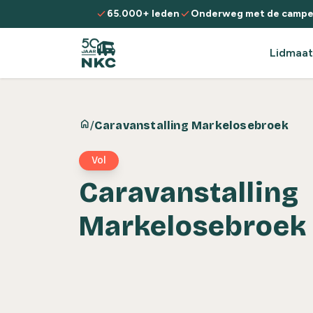
Spring naar de inhoud
check
check
65.000+ leden
Onderweg met de campe
Lidmaat
home
/
Caravanstalling Markelosebroek
Vol
Caravanstalling
Markelosebroek