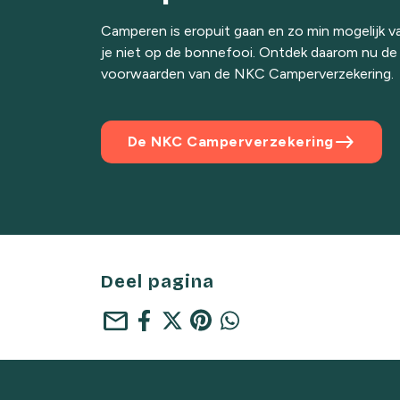
Camperen is eropuit gaan en zo min mogelijk v
je niet op de bonnefooi. Ontdek daarom nu de d
voorwaarden van de NKC Camperverzekering.
east
De NKC Camperverzekering
Deel pagina
mail