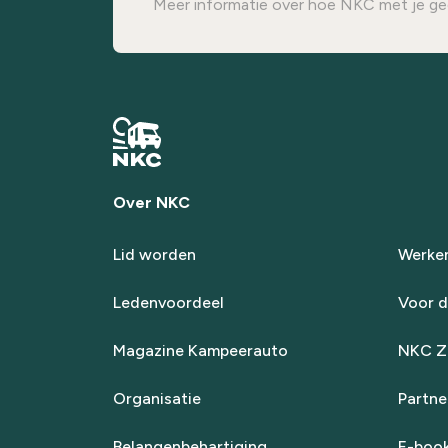
Meer informatie over hoe NKC met je ge
Over NKC
Lid worden
Werken
Ledenvoordeel
Voor d
Magazine Kampeerauto
NKC Za
Organisatie
Partne
Belangenbehartiging
E-boo