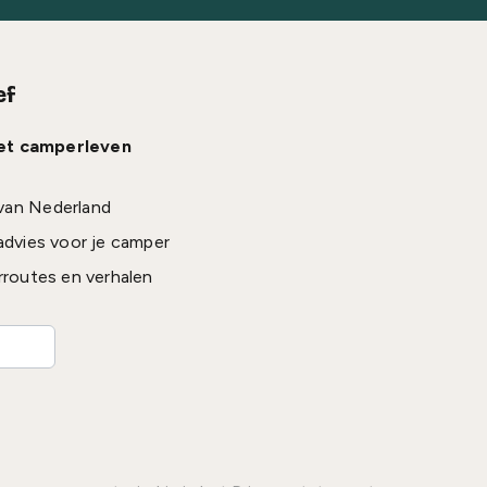
ef
het camperleven
van Nederland
advies voor je camper
rroutes en verhalen