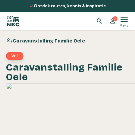
Spring naar de inhoud
check
Ontdek routes, kennis & inspiratie
menu
close
search
person
Menu
home
/
Caravanstalling Familie Oele
Vol
Caravanstalling Familie
Oele